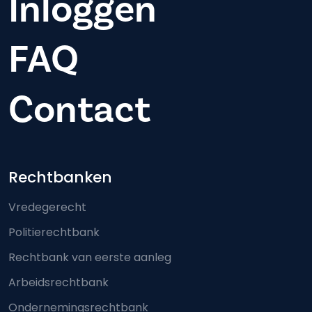
Inloggen
FAQ
Contact
Footer-menu
Rechtbanken
Vredegerecht
Politierechtbank
Rechtbank van eerste aanleg
Arbeidsrechtbank
Ondernemingsrechtbank