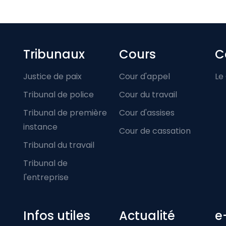
Footer-menu
Tribunaux
Cours
C
Justice de paix
Cour d'appel
Le
Tribunal de police
Cour du travail
Tribunal de première
Cour d'assises
instance
Cour de cassation
Tribunal du travail
Tribunal de
l'entreprise
Infos utiles
Actualité
e