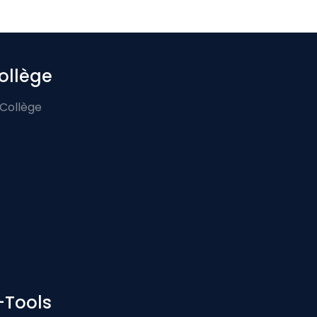
ollège
 Collège
-Tools