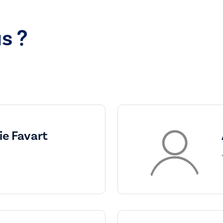
s ?
e Favart