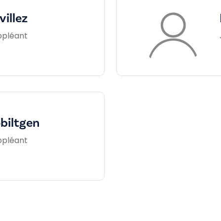
villez
ppléant
obiltgen
ppléant