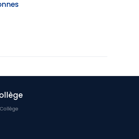
sonnes
ollège
 Collège