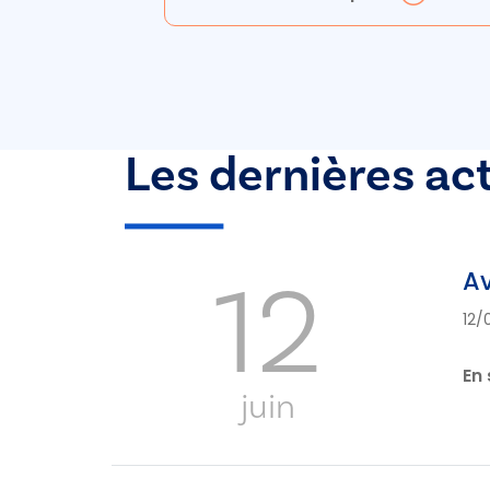
Les dernières ac
12
Av
12/
En 
juin