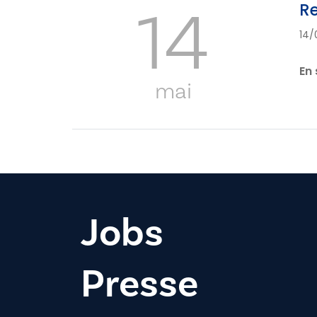
14
Re
14/
En 
mai
Jobs
Presse