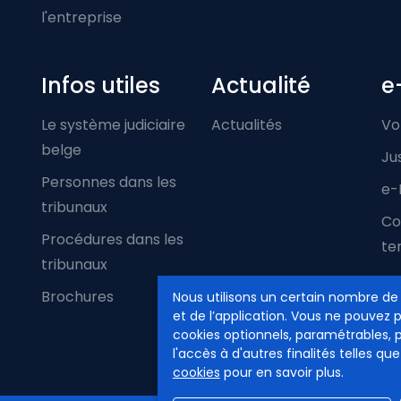
l'entreprise
Infos utiles
Actualité
e
Le système judiciaire
Actualités
Vo
belge
Ju
Personnes dans les
e-
tribunaux
Co
Procédures dans les
ter
tribunaux
Brochures
Nous utilisons un certain nombre de
et de l’application. Vous ne pouvez 
cookies optionnels, paramétrables, 
l'accès à d'autres finalités telles que
cookies
pour en savoir plus.