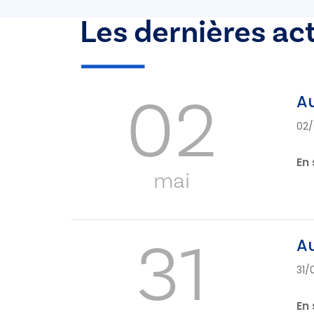
Les dernières ac
02
Au
02/
En 
mai
31
Au
31/
En 