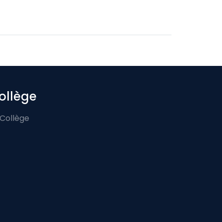
ollège
 Collège