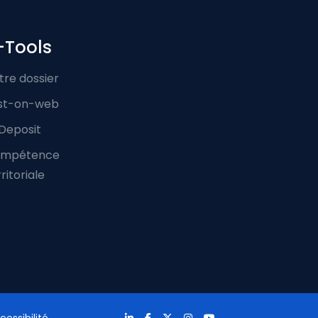
-Tools
tre dossier
st-on-web
Deposit
mpétence
ritoriale
cessibilité