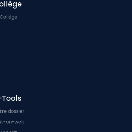
ollège
 Collège
-Tools
tre dossier
st-on-web