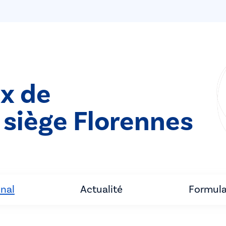
ix de
- siège Florennes
unal
Actualité
Formula