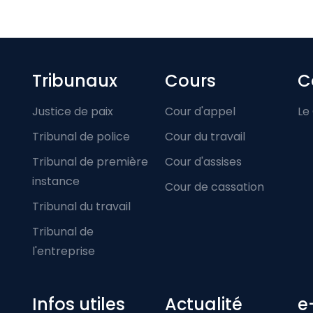
Footer-menu
Tribunaux
Cours
C
Justice de paix
Cour d'appel
Le
Tribunal de police
Cour du travail
Tribunal de première
Cour d'assises
instance
Cour de cassation
Tribunal du travail
Tribunal de
l'entreprise
Infos utiles
Actualité
e