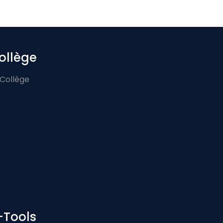
ollège
 Collège
-Tools