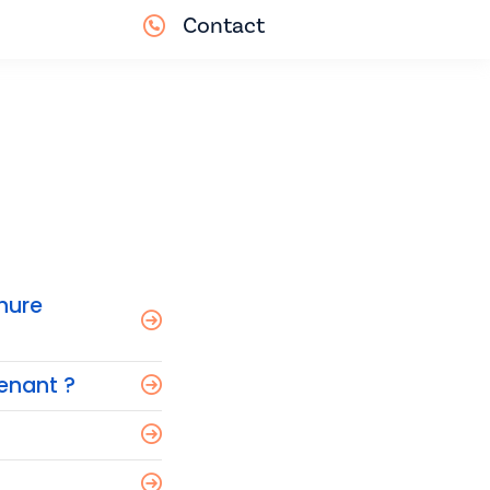
Contact
hure
tenant ?