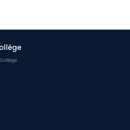
ollège
 Collège