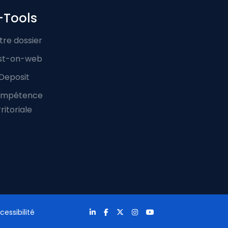
-Tools
tre dossier
st-on-web
Deposit
mpétence
ritoriale
cessibilité