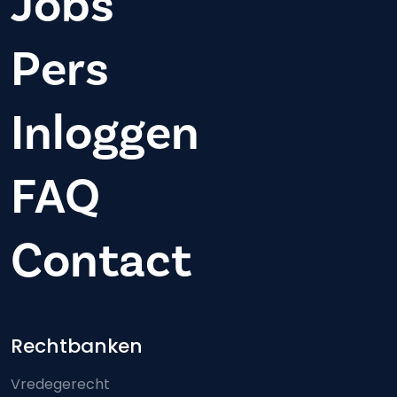
Jobs
Pers
Inloggen
FAQ
Contact
Footer-menu
Rechtbanken
Vredegerecht