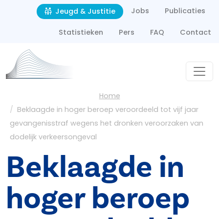
Second navigation
Overslaan en naar de inhoud gaan
Jobs
Publicaties
Jeugd & Justitie
Statistieken
Pers
FAQ
Contact
Kruimelpad
Home
Beklaagde in hoger beroep veroordeeld tot vijf jaar
gevangenisstraf wegens het dronken veroorzaken van
dodelijk verkeersongeval
Beklaagde in
hoger beroep