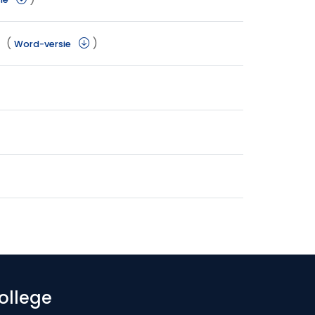
(
)
Word-versie
ollege