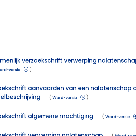
enlijk verzoekschrift verwerping nalatenschap 
)
ord-versie
oekschrift aanvaarden van een nalatenschap 
elbeschrijving
(
)
Word-versie
oekschrift algemene machtiging
(
Word-versie
oekschrift verwerping nalatenschap
(
Word-vers