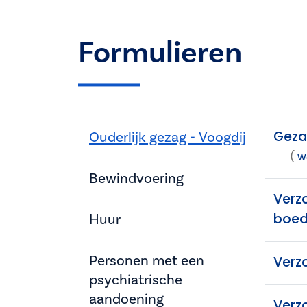
Formulieren
Gezam
Ouderlijk gezag - Voogdij
(
W
Bewindvoering
Verz
boed
Huur
Personen met een
Verz
psychiatrische
aandoening
Verz