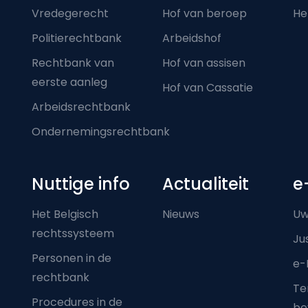
Vredegerecht
Hof van beroep
He
Politierechtbank
Arbeidshof
Rechtbank van
Hof van assisen
eerste aanleg
Hof van Cassatie
Arbeidsrechtbank
Ondernemingsrechtbank
Nuttige info
Actualiteit
e
Het Belgisch
Nieuws
Uw
rechtssysteem
Ju
Personen in de
e-
rechtbank
Ter
Procedures in de
be