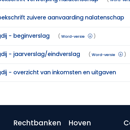
oekschrift zuivere aanvaarding nalatenschap
dij - beginverslag
(
)
Word-versie
dij - jaarverslag/eindverslag
(
)
Word-versie
dij - overzicht van inkomsten en uitgaven
Footer-menu
Rechtbanken
Hoven
C