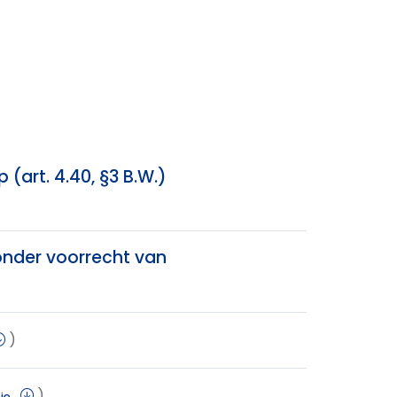
(art. 4.40, §3 B.W.)
onder voorrecht van
)
)
ie