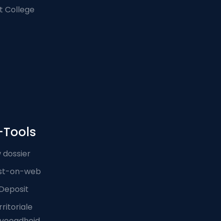
t College
-Tools
 dossier
st-on-web
Deposit
ritoriale
voegdheid