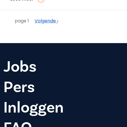
Paginering
Volgende
page 1
Volgende ›
Jobs
Pers
Inloggen