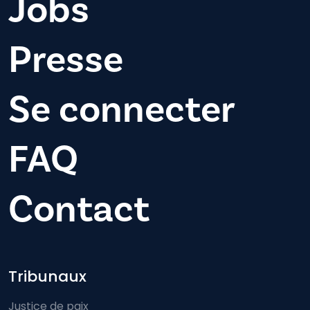
Jobs
Presse
Se connecter
FAQ
Contact
Footer-menu
Tribunaux
Justice de paix