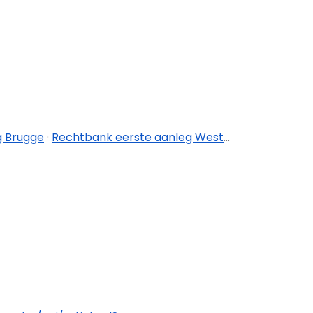
g Brugge
·
Rechtbank eerste aanleg West-Vlaanderen - afdeling Ieper