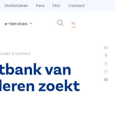
Statistieken
Pers
FAQ
Contact
e-Services
NL
zoekt 4 rechters
htbank van
deren zoekt