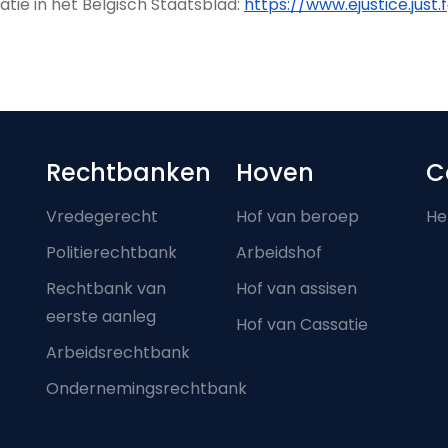
tie in het Belgisch Staatsblad:
https://www.ejustice.just.
Footer-menu
Rechtbanken
Hoven
C
Vredegerecht
Hof van beroep
He
Politierechtbank
Arbeidshof
Rechtbank van
Hof van assisen
eerste aanleg
Hof van Cassatie
Arbeidsrechtbank
Ondernemingsrechtbank