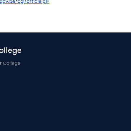
fgov.be/cgi/article.pl?
ollege
t College