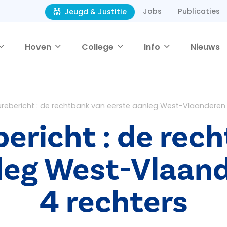
Jobs
Publicaties
Jeugd & Justitie
Hoven
College
Info
Nieuws
rebericht : de rechtbank van eerste aanleg West-Vlaanderen 
ericht : de rec
leg West-Vlaan
4 rechters