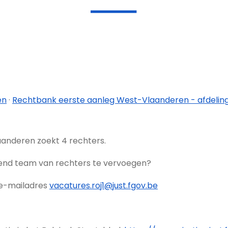
en
·
Rechtbank eerste aanleg West-Vlaanderen - afdelin
anderen zoekt 4 rechters.
rend team van rechters te vervoegen?
t e-mailadres
vacatures.roj1@just.fgov.be