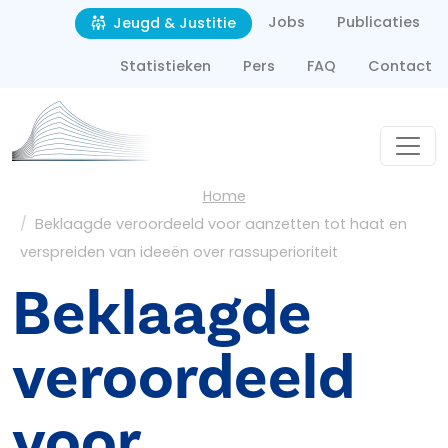
Second navigation
Overslaan en naar de inhoud gaan
Jobs
Publicaties
Jeugd & Justitie
Statistieken
Pers
FAQ
Contact
Kruimelpad
Home
Beklaagde veroordeeld voor aanzetten tot haat en
verspreiden van ideeën over rassuperioriteit
Beklaagde
veroordeeld
voor