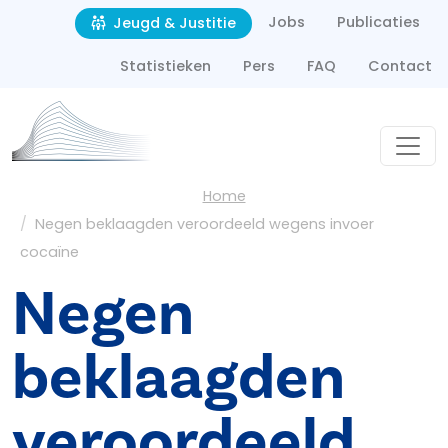
Second navigation
Overslaan en naar de inhoud gaan
Jobs
Publicaties
Jeugd & Justitie
Statistieken
Pers
FAQ
Contact
Kruimelpad
Home
Negen beklaagden veroordeeld wegens invoer
cocaïne
Negen
beklaagden
veroordeeld