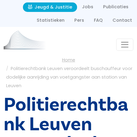
Second navigation
Overslaan en naar de inhoud gaan
Jobs
Publicaties
Jeugd & Justitie
Statistieken
Pers
FAQ
Contact
Kruimelpad
Home
Politierechtbank Leuven veroordeelt buschauffeur voor
dodelijke aanrijding van voetgangster aan station van
Leuven
Politierechtba
nk Leuven