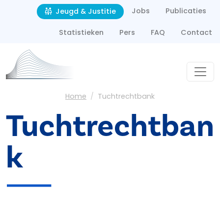
Second navigation
Overslaan en naar de inhoud gaan
Jobs
Publicaties
Jeugd & Justitie
Statistieken
Pers
FAQ
Contact
Kruimelpad
Home
Tuchtrechtbank
Tuchtrechtban
k