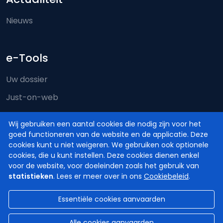
Nieuws
e-Tools
Uw dossier
Just-on-web
e-Deposit
Wij gebruiken een aantal cookies die nodig zijn voor het
Territoriale bevoegdheid
goed functioneren van de website en de applicatie. Deze
cookies kunt u niet weigeren. We gebruiken ook optionele
cookies, die u kunt instellen. Deze cookies dienen enkel
voor de website, voor doeleinden zoals het gebruik van
statistieken
. Lees er meer over in ons
Cookiebeleid
.
Essentiële cookies aanvaarden
© Hoven en Rechtbanken van België
2026
Disclaimer
Privacy
Cookiebeleid
Alle cookies aanvaarden