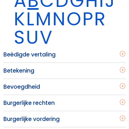
A
B
C
D
G
H
I
J
K
L
M
N
O
P
R
S
U
V
Beëdigde vertaling
Betekening
Bevoegdheid
Burgerlijke rechten
Burgerlijke vordering