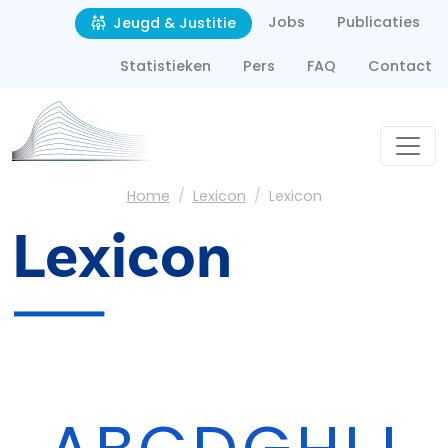
Second navigation
Overslaan en naar de inhoud gaan
Jobs
Publicaties
Jeugd & Justitie
Statistieken
Pers
FAQ
Contact
Kruimelpad
Home
Lexicon
Lexicon
Lexicon