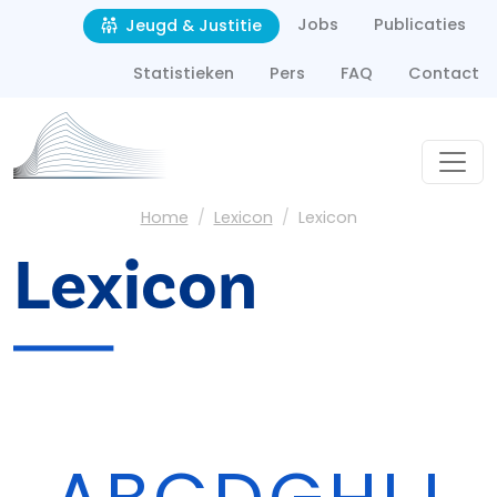
Second navigation
Overslaan en naar de inhoud gaan
Jobs
Publicaties
Jeugd & Justitie
Statistieken
Pers
FAQ
Contact
Kruimelpad
Home
Lexicon
Lexicon
Lexicon