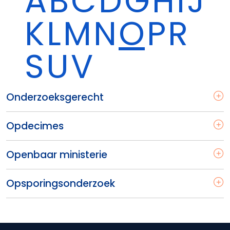
A
B
C
D
G
H
I
J
K
L
M
N
O
P
R
S
U
V
Onderzoeksgerecht
Opdecimes
Openbaar ministerie
Opsporingsonderzoek