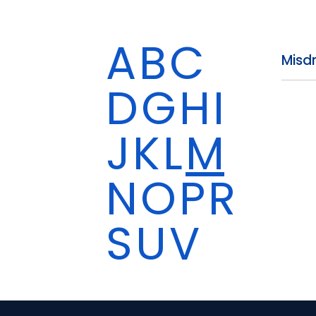
A
B
C
Misdr
D
G
H
I
J
K
L
M
N
O
P
R
S
U
V