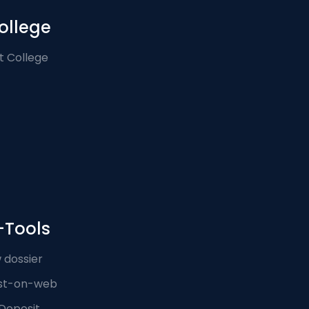
ollege
t College
-Tools
 dossier
st-on-web
Deposit