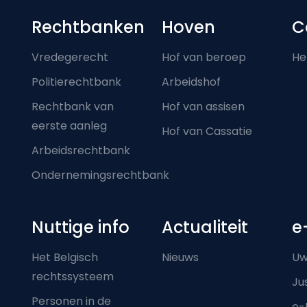
Footer-menu
Rechtbanken
Hoven
C
Vredegerecht
Hof van beroep
He
Politierechtbank
Arbeidshof
Rechtbank van
Hof van assisen
eerste aanleg
Hof van Cassatie
Arbeidsrechtbank
Ondernemingsrechtbank
Nuttige info
Actualiteit
e
Het Belgisch
Nieuws
Uw
rechtssysteem
Ju
Personen in de
e-