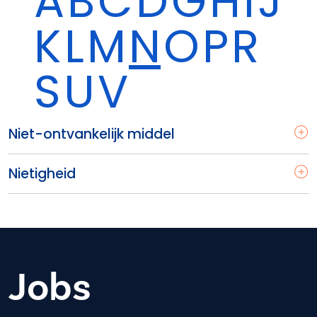
A
B
C
D
G
H
I
J
K
L
M
N
O
P
R
S
U
V
Niet-ontvankelijk middel
Nietigheid
Jobs