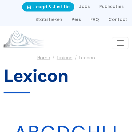
Second navigation
Overslaan en naar de inhoud gaan
Jobs
Publicaties
Jeugd & Justitie
Statistieken
Pers
FAQ
Contact
Kruimelpad
Home
Lexicon
Lexicon
Lexicon