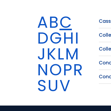
A
B
C
Cass
D
G
H
I
Coll
J
K
L
M
Coll
N
O
P
R
Conc
Conc
S
U
V