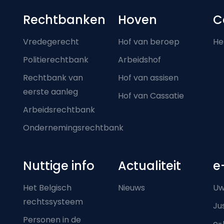
Footer-menu
Rechtbanken
Hoven
C
Vredegerecht
Hof van beroep
He
Politierechtbank
Arbeidshof
Rechtbank van
Hof van assisen
eerste aanleg
Hof van Cassatie
Arbeidsrechtbank
Ondernemingsrechtbank
Nuttige info
Actualiteit
e
Het Belgisch
Nieuws
Uw
rechtssysteem
Ju
Personen in de
e-