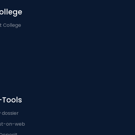
ollege
t College
-Tools
 dossier
st-on-web
Deposit