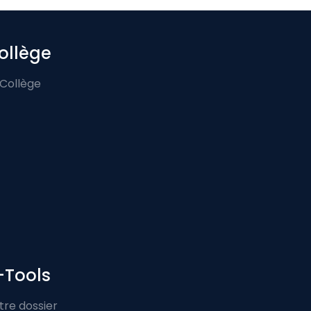
ollège
 Collège
-Tools
tre dossier