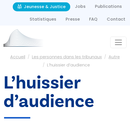
Second navigation
Aller au contenu principal
Jobs
Publications
Jeunesse & Justice
Statistiques
Presse
FAQ
Contact
Fil d'Ariane
Accueil
Les personnes dans les tribunaux
Autre
L’huissier d’audience
L’huissier
d’audience