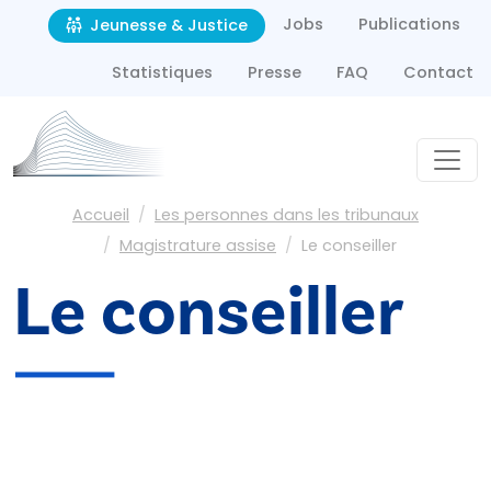
Second navigation
Aller au contenu principal
Jobs
Publications
Jeunesse & Justice
Statistiques
Presse
FAQ
Contact
Fil d'Ariane
Accueil
Les personnes dans les tribunaux
Magistrature assise
Le conseiller
Le conseiller