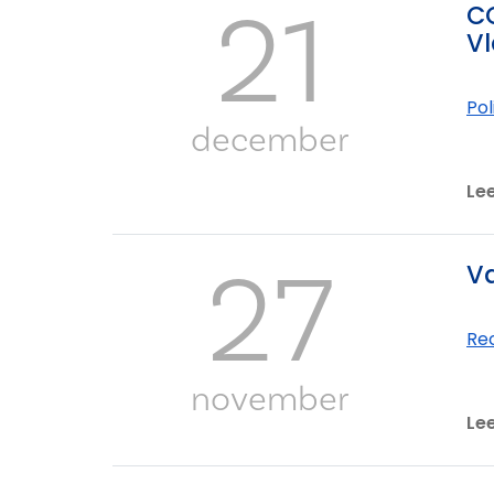
21
CO
Vl
Po
december
Le
27
Va
Re
november
Le