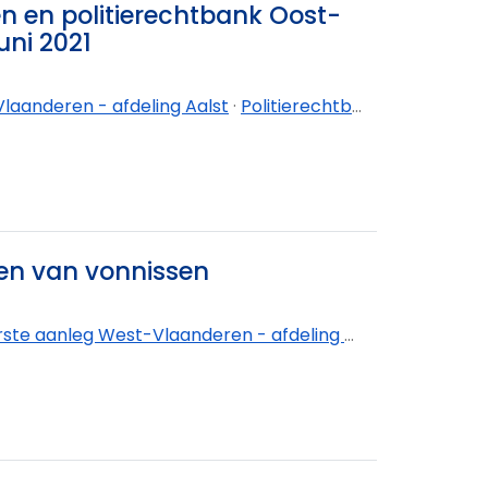
n en politierechtbank Oost-
uni 2021
laanderen - afdeling Aalst
·
Politierechtbank Oost-Vlaanderen - afdeling Dendermonde
en van vonnissen
e aanleg West-Vlaanderen - afdeling Brugge
·
Rechtba