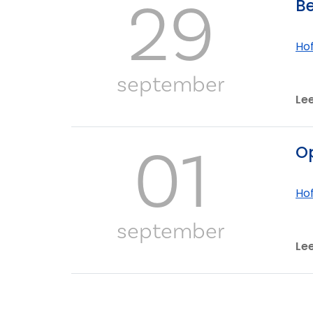
29
Be
Ho
september
Le
01
Op
Ho
september
Le