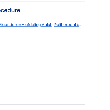
rocedure
laanderen - afdeling Aalst
·
Politierechtbank Oost-Vlaanderen - afdeling Dendermonde