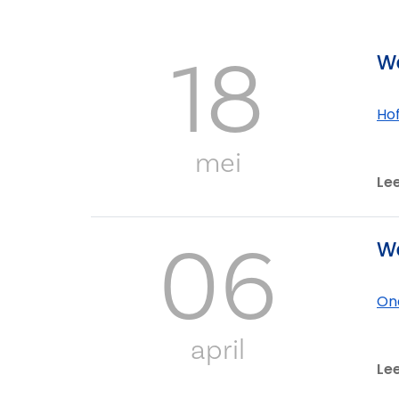
18
We
Ho
mei
Le
06
We
On
april
Le