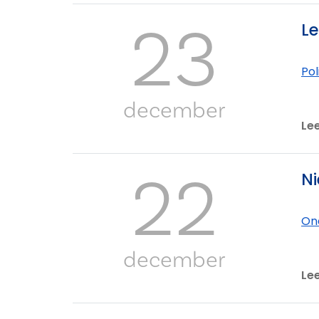
23
Le
Po
december
Le
22
Ni
On
december
Le