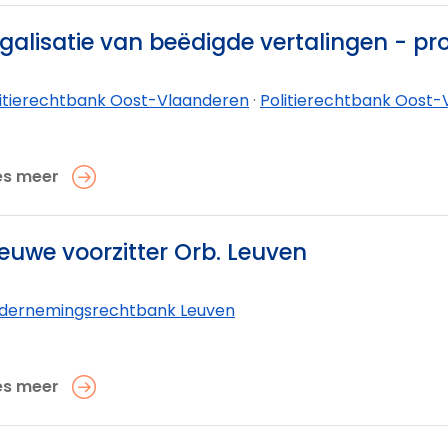
galisatie van beëdigde vertalingen - p
litierechtbank Oost-Vlaanderen
·
Politierechtbank Oost-V
es meer
euwe voorzitter Orb. Leuven
dernemings­rechtbank Leuven
es meer