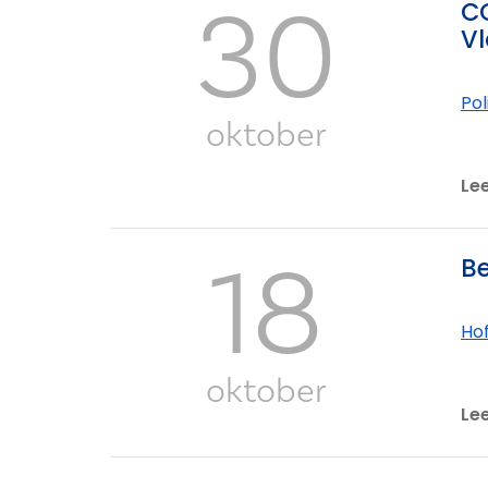
30
CO
Vl
Po
oktober
Le
18
Be
Ho
oktober
Le