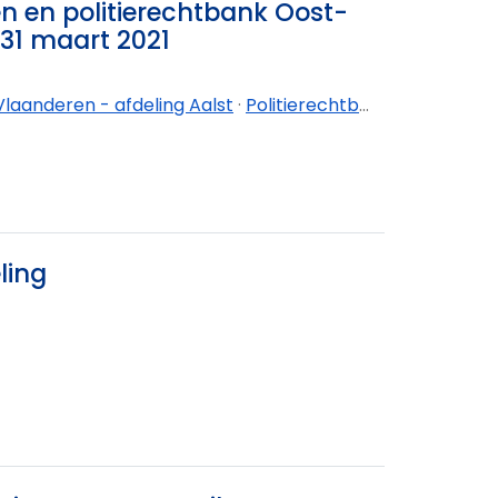
n en politierechtbank Oost-
31 maart 2021
laanderen - afdeling Aalst
·
Politierechtbank Oost-Vlaanderen - afdeling Dendermonde
ling