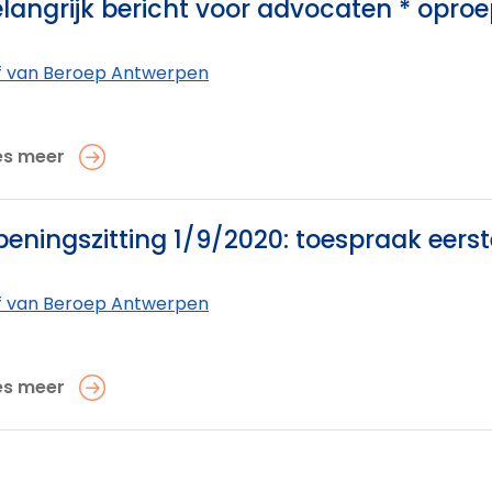
langrijk bericht voor advocaten * opro
f van Beroep Antwerpen
es meer
eningszitting 1/9/2020: toespraak eerst
f van Beroep Antwerpen
es meer